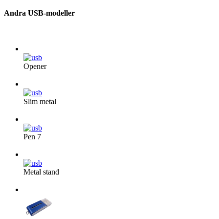
Andra USB-modeller
Opener
Från 43 kr/st
Slim metal
Från 36 kr/st
Pen 7
Från 43 kr/st
Metal stand
Från 36 kr/st