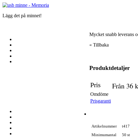
Lägg det på minnet!
Mycket snabb leverans 
« Tillbaka
Tryck
Förpackningar
Produktdetaljer
Förinstallerad data
Fil-lås
Volym etikett
Pris
Från
36
k
AutoRun funktion
Omdöme
Egen Design
Lösenordsskydd
Prisgaranti
Individuella namn
Artikelnummer
t417
Minimumantal
50 st