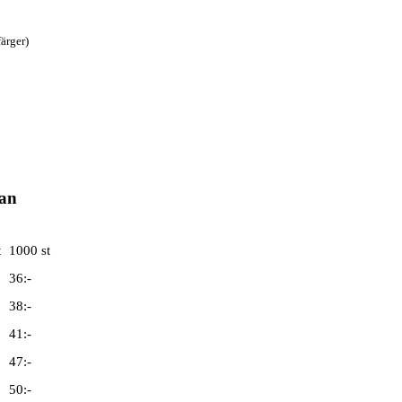
färger)
lan
t
1000 st
36:-
38:-
41:-
47:-
50:-