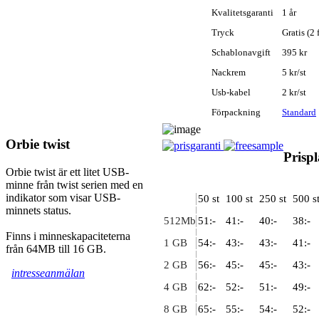
Kvalitetsgaranti
1 år
Tryck
Gratis (2 
Schablonavgift
395 kr
Nackrem
5 kr/st
Usb-kabel
2 kr/st
Förpackning
Standard
Orbie twist
Prisp
Orbie twist är ett litet USB-
minne från twist serien med en
indikator som visar USB-
50 st
100 st
250 st
500 s
minnets status.
512Mb
51:-
41:-
40:-
38:-
Finns i minneskapaciteterna
1 GB
54:-
43:-
43:-
41:-
från 64MB till 16 GB.
2 GB
56:-
45:-
45:-
43:-
intresseanmälan
4 GB
62:-
52:-
51:-
49:-
8 GB
65:-
55:-
54:-
52:-