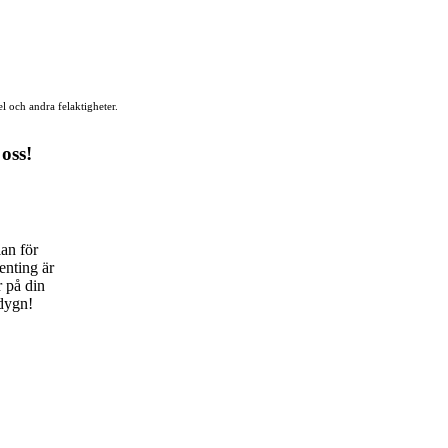
l och andra felaktigheter.
 oss!
lan för
enting är
r på din
 dygn!