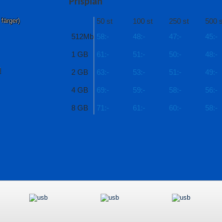
Prisplan
 färger)
50 st
100 st
250 st
500 s
512Mb
58:-
48:-
47:-
45:-
1 GB
61:-
51:-
50:-
48:-
d
2 GB
63:-
53:-
51:-
49:-
4 GB
69:-
59:-
58:-
56:-
8 GB
71:-
61:-
60:-
58:-