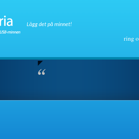
Lägg det på minnet!
ring 
data
ion
d
amn