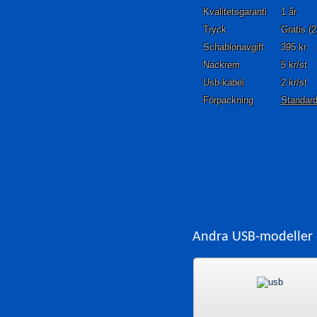
Kvalitetsgaranti
1 år
Tryck
Gratis (2
Schablonavgift
395 kr
Nackrem
5 kr/st
Usb-kabel
2 kr/st
Förpackning
Standar
Andra USB-modeller