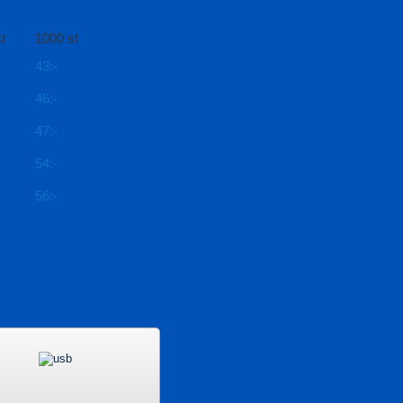
t
1000 st
43:-
46:-
47:-
54:-
56:-