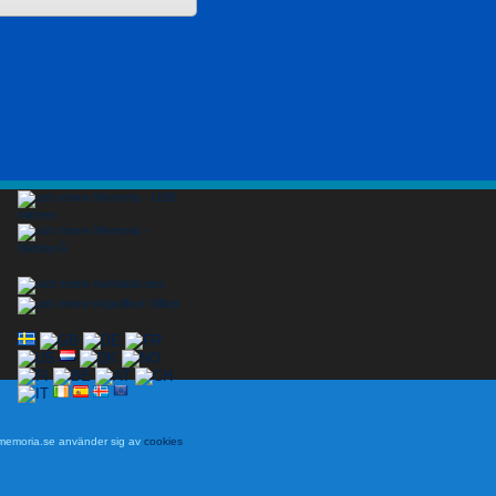
Memoria - USB
minnen
Memoria -
Webbyrå
Kontakta oss
Villkor
 memoria.se använder sig av
cookies