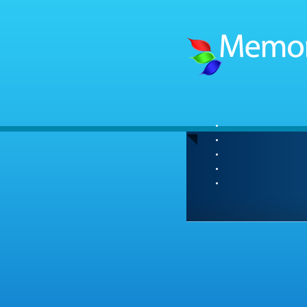
Tryck
Förpackningar
Förinstallerad 
Fil-lås
Volym etikett
AutoRun funkt
Egen Design
Lösenordsskyd
Individuella n