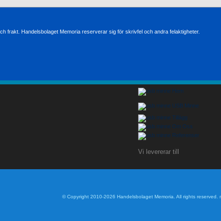
h frakt. Handelsbolaget Memoria reserverar sig för skrivfel och andra felaktigheter.
Hem
USB Minne
Tillägg
Om Oss
Referenser
Vi levererar till
© Copyright 2010-2026 Handelsbolaget Memoria. All rights reserved.