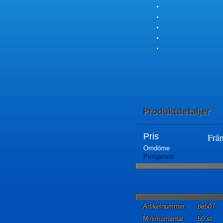
Produktdetaljer
Pris
Frå
Omdöme
Prisgaranti
Artikelnummer
pe507
Minimumantal
50 st