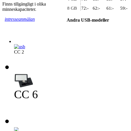
Finns tillgängligt i olika
8 GB
72:-
62:-
61:-
59:-
minneskapaciteter.
intresseanmälan
Andra USB-modeller
CC 2
Från 38 kr/st
CC 6
Från 39 kr/st