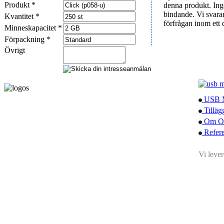
Produkt *
denna produkt. Ing
bindande. Vi svara
Kvantitet *
förfrågan inom ett
Minneskapacitet *
Förpackning *
Övrigt
USB 
Tilläg
Om O
Refere
Vi levere