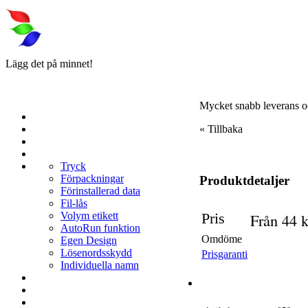
Lägg det på minnet!
Mycket snabb leverans 
« Tillbaka
Tryck
Förpackningar
Produktdetaljer
Förinstallerad data
Fil-lås
Volym etikett
Pris
Från
44
k
AutoRun funktion
Omdöme
Egen Design
Lösenordsskydd
Prisgaranti
Individuella namn