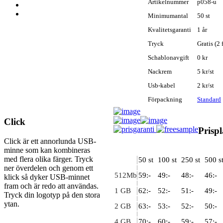
Artikelnummer
p058-u
Minimumantal
50 st
Kvalitetsgaranti
1 år
Tryck
Gratis (2 
Schablonavgift
0 kr
Nackrem
5 kr/st
Usb-kabel
2 kr/st
Förpackning
Standard
Click
Prisp
Click är ett annorlunda USB-
minne som kan kombineras
med flera olika färger. Tryck
50 st
100 st
250 st
500 s
ner överdelen och genom ett
512Mb
59:-
49:-
48:-
46:-
klick så dyker USB-minnet
fram och är redo att användas.
1 GB
62:-
52:-
51:-
49:-
Tryck din logotyp på den stora
ytan.
2 GB
63:-
53:-
52:-
50:-
4 GB
70:-
60:-
59:-
57:-