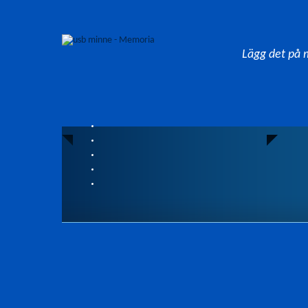
Lägg det på 
Tryck
Förpackningar
Förinstallerad data
Fil-lås
Volym etikett
AutoRun funktion
Egen Design
Lösenordsskydd
Individuella namn