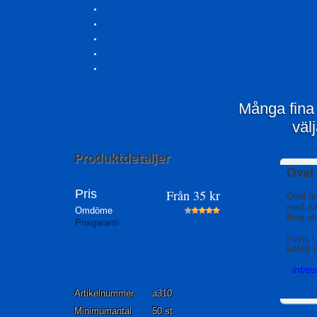
Många fina
väl
Produktdetaljer
Oval
Pris
Från
35
kr
Oval är
med run
Omdöme
flera ol
Prisgaranti
Finns i
64MB ti
intre
Artikelnummer
a310
Minimumantal
50 st