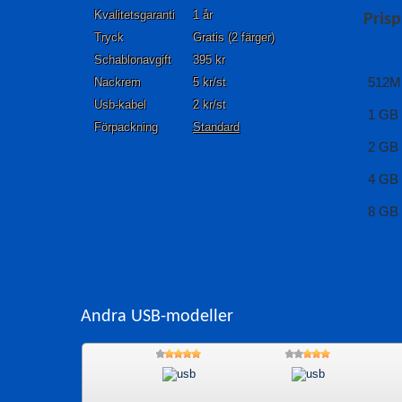
Kvalitetsgaranti
1 år
Prisp
Tryck
Gratis (2 färger)
Schablonavgift
395 kr
512M
Nackrem
5 kr/st
Usb-kabel
2 kr/st
1 GB
Förpackning
Standard
2 GB
4 GB
8 GB
Andra USB-modeller